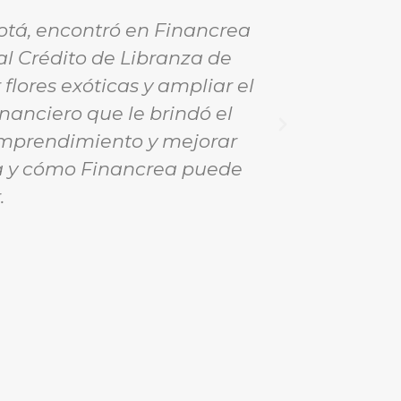
gotá, encontró en Financrea
En Medell
al Crédito de Libranza de
negocio. C
flores exóticas y ampliar el
generar
inanciero que le brindó el
recomendar
 emprendimiento y mejorar
confia
ria y cómo Financrea puede
.