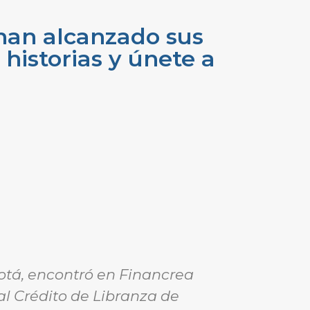
han alcanzado sus
historias y únete a
gotá, encontró en Financrea
En Medell
al Crédito de Libranza de
negocio. C