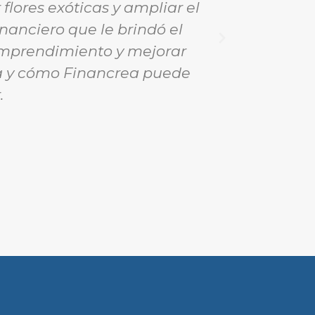
flores exóticas y ampliar el
generar
inanciero que le brindó el
recomendar
 emprendimiento y mejorar
confia
ria y cómo Financrea puede
.