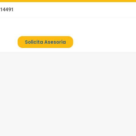
114491
Solicita Asesoría