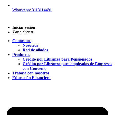
WhatsApp:
3113114491
Iniciar sesión
Zona cliente
Conócenos
Nosotros
Red de aliados
Productos
Crédito por Libranza para Pensionados
Crédito por Libranza para empleados de Empresas
con Convenio
Trabaja con nosotros
Educación Financiera